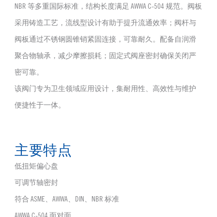
NBR 等多重国际标准，结构长度满足 AWWA C-504 规范。阀板
采用铸造工艺，流线型设计有助于提升流通效率；阀杆与
阀板通过不锈钢圆锥销紧固连接，可靠耐久。配备自润滑
聚合物轴承，减少摩擦损耗；固定式阀座密封确保关闭严
密可靠。
该阀门专为卫生领域应用设计，集耐用性、高效性与维护
便捷性于一体。
主要特点
低扭矩偏心盘
可调节轴密封
符合 ASME、AWWA、DIN、NBR 标准
AWWA C-504 面对面