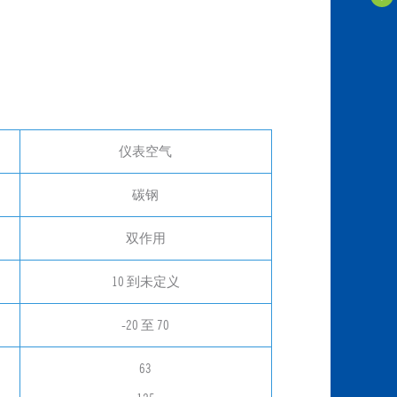
仪表空气
碳钢
双作用
10 到未定义
-20 至 70
63