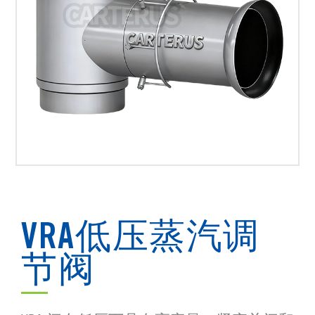
VRA低压蒸汽调
节阀