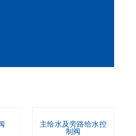
阀
主给水及旁路给水控
制阀