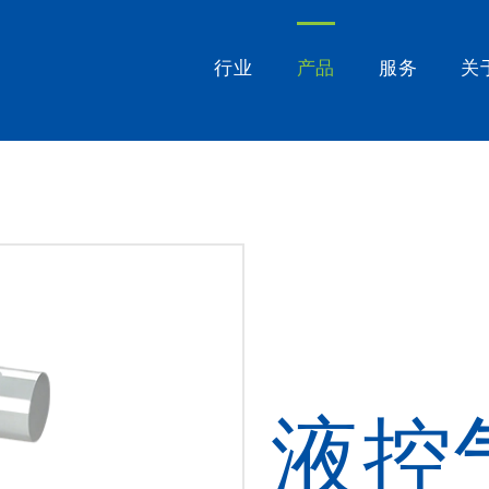
行业
产品
服务
关
液控