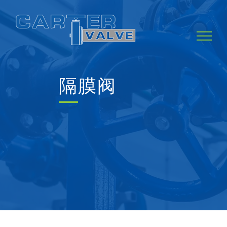
Skip
to
content
隔膜阀